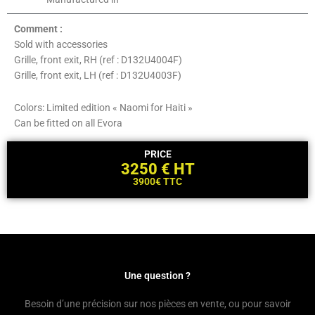
Comment :
Sold with accessories
Grille, front exit, RH (ref : D132U4004F)
Grille, front exit, LH (ref : D132U4003F)
Colors: Limited edition « Naomi for Haiti »
Can be fitted on all Evora
PRICE
3250 € HT
3900€ TTC
Une question ?
Besoin d’une précision sur nos pièces en vente, ou pour savoir