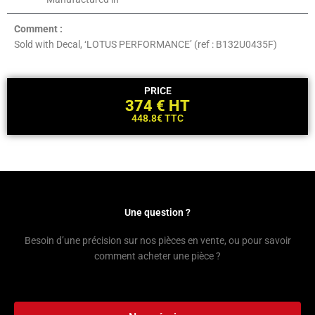
Comment :
Sold with Decal, ‘LOTUS PERFORMANCE’ (ref : B132U0435F)
PRICE
374 € HT
448.8€ TTC
Une question ?
Besoin d’une précision sur nos pièces en vente, ou pour savoir
comment acheter une pièce ?