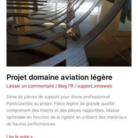
Projet domaine aviation légère
Laisser un commentaire
/
Blog FR
/
support_vimaweb
Série de pièces de support pour drone professionnel
Particularités du projet: Pièce légère de grande qualité
comprenant des inserts et des pièces rapportées, Masse
optimisée en fonction de la rigidité en utilisant des matériaux
de hautes performances
Lire la suite »