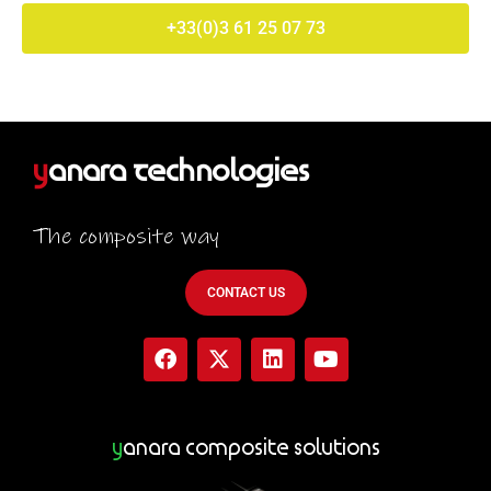
+33(0)3 61 25 07 73
y
anara Technologies
The composite way
CONTACT US
F
X
L
Y
a
-
i
o
c
t
n
u
e
w
k
t
b
i
e
u
y
anara Composite Solutions
o
t
d
b
o
t
i
e