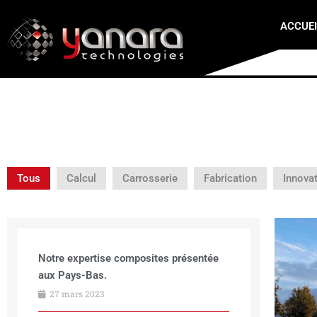
Aller
au
ACCUEI
contenu
Tous
Calcul
Carrosserie
Fabrication
Innova
Notre expertise composites présentée
aux Pays-Bas.
27 mars 2023