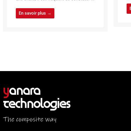
En savoir plus →
y
anara
Technologies
The composite way