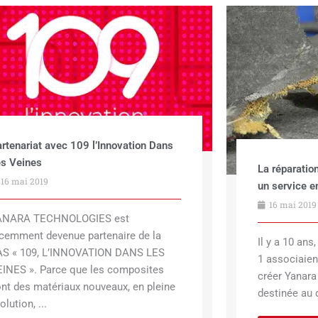
rtenariat avec 109 l’Innovation Dans
s Veines
La réparatio
16 mai 2019
un service en
16 mai 2019
ANARA TECHNOLOGIES est
cemment devenue partenaire de la
Il y a 10 an
AS « 109, L’INNOVATION DANS LES
1 associaie
INES ». Parce que les composites
créer Yanara
nt des matériaux nouveaux, en pleine
destinée au 
olution, ...