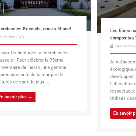
terclassics Brussels, nous y étions!
Les fibres na
8 février 2023
composites 
24 mai 202
nara Technologies à Interclassics
ussels : Pour célébrer le 75eme
Afin d’accom
niversaire de Ferrari, une gamme
écologique,
pressionnante de la marque de
développent 
itures de sport la plus ...
l’utilisatio
respectueux 
En savoir plus →
Utilisés dan
En savoir 