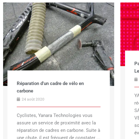
Pa
Le
Réparation d’un cadre de vélo en
carbone
Y
24 août 2020
ré
S
Cyclistes, Yanara Technologies vous
VE
assure un service de proximité avec la
so
réparation de cadres en carbone. Suite à
év
une chute, il est fréquent de constater ...